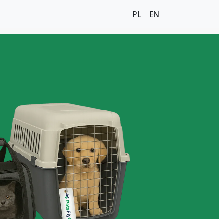
PL
EN