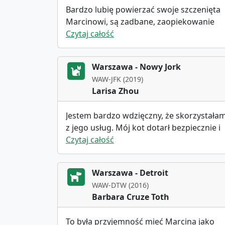
Bardzo lubię powierzać swoje szczenięta
Marcinowi, są zadbane, zaopiekowanie
podczas podróży. Praktycznie wozi je po
Czytaj całość
całym świecie, zawsze jestem zadowolon
z podróży. Polecem zawsze i wszędzie 👍
Warszawa - Nowy Jork
WAW-JFK (2019)
Larisa Zhou
Jestem bardzo wdzięczny, że skorzystała
z jego usług. Mój kot dotarł bezpiecznie i
w dobrym stanie! Gorąco polecam!a
Czytaj całość
Warszawa - Detroit
WAW-DTW (2016)
Barbara Cruze Toth
To była przyjemność mieć Marcina jako