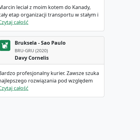
temacie psio/kocim nic nie jest w stanie
Marcin leciał z moim kotem do Kanady,
go zaskoczyć) 2. Wysokie kompetencje
cały etap organizacji transportu w stałym i
społeczne połączone ze znajomoscią
bardzo miłym kontakcie. Jestem
Czytaj całość
jezyków i procedur lotniczych 3.
zadowolona i jak będzie następna okazja
Uczciwość, rzetelność, solidność.
to skorzystam.
Bruksela - Sao Paulo
BRU-GRU (2020)
Davy Cornelis
Bardzo profesjonalny kurier. Zawsze szuka
najlepszego rozwiązania pod względem
transportu i ceny. Myśli razem z klientem.
Czytaj całość
Bardzo miły i pomocny. Szybko odpowiada
na pytania. Polecam jego usługi.