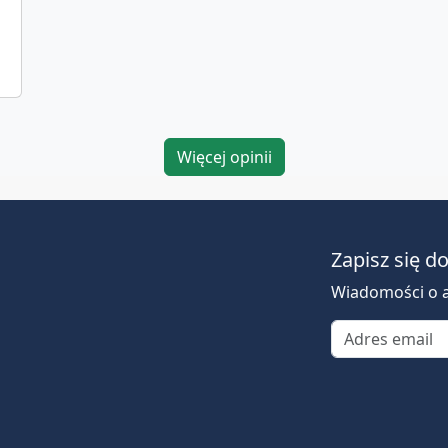
mojej opinii nic sztucznego ani
wymyślonego.
Więcej opinii
Zapisz się d
Wiadomości o a
Email address