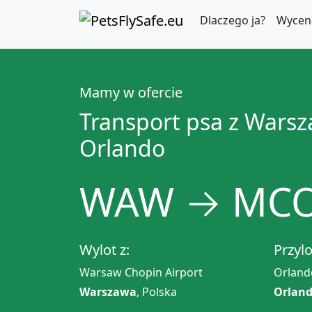
Dlaczego ja?
Wycen
Mamy w ofercie
Transport psa z Wars
Orlando
WAW → MC
Wylot z:
Przylo
Warsaw Chopin Airport
Orlando
Warszawa
, Polska
Orlan