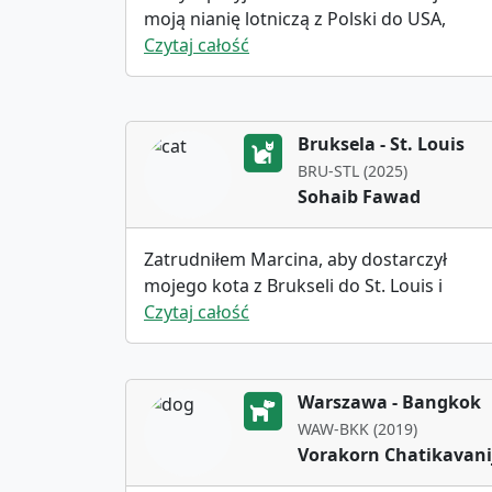
moją nianię lotniczą z Polski do USA,
gorąco go polecam i skorzystam z jego
Czytaj całość
usług ponownie.
Bruksela - St. Louis
BRU-STL (2025)
Sohaib Fawad
Zatrudniłem Marcina, aby dostarczył
mojego kota z Brukseli do St. Louis i
wykonał fantastyczną robotę. Zawsze był
Czytaj całość
komunikatywny, wysyłał regularne
aktualizacje i zdjęcia mojego kota. Marcin
sprawił, że cały proces przebiegł gładko,
Warszawa - Bangkok
od wyjaśnienia kroków po znalezienie
WAW-BKK (2019)
najtańszego lotu. Gorąco go polecam —
Vorakorn Chatikavani
jest godny zaufania, profesjonalny i