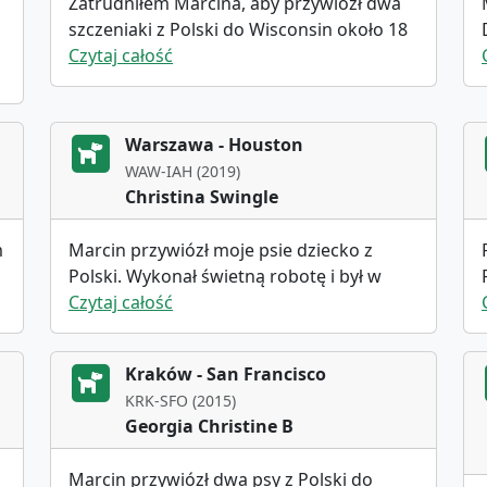
Zatrudniłem Marcina, aby przywiózł dwa
szczeniaki z Polski do Wisconsin około 18
miesięcy temu. Powodem, dla którego go
Czytaj całość
wybrałam, była jego szybka komunikacja i
a
kompleksowe informacje, które
dostarczył, w tym najlepsze ceny i
Warszawa - Houston
dostępne daty. Pozwoliło mi to podjąć
WAW-IAH (2019)
szybką decyzję. Przez cały proces Marcin
Christina Swingle
utrzymywał doskonałą komunikację,
informując mnie o wszystkim, od
m
Marcin przywiózł moje psie dziecko z
odebrania szczeniaków od hodowcy po
Polski. Wykonał świetną robotę i był w
jego przybycie do Chicago. Kiedy
stałym kontakcie. Byłam bardzo
Czytaj całość
spotkaliśmy się na lotnisku, szczeniaki
zadowolona i na pewno skorzystam z jego
były spokojne i szczęśliwe, merdając
usług ponownie.
ogonami. Jestem bardzo zadowolony z
Kraków - San Francisco
usług, które świadczył i gorąco go
KRK-SFO (2015)
polecam. Nie mogę się doczekać
Georgia Christine B
ponownej współpracy z nim w przyszłości.
Marcin przywiózł dwa psy z Polski do