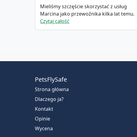
szuka transportu dla zwierząt.
Mieliśmy szczęście skorzystać z usług
Marcina jako przewoźnika kilka lat temu.
Był bardzo punktualny i traktował to, co
Czytaj całość
robił, bardzo poważnie. Zdecydowanie
czulibyśmy się dobrze, gdybym
skorzystała z jego usług ponownie.
PetsFlySafe
Strona główna
Dlaczego ja?
Kontakt
Opinie
Wycena