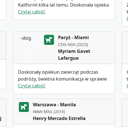
Kalifornii kilka lat temu. Doskonała opieka
nad psami i WYJĄTKOWA komunikacja ze
Czytaj całość
mną odnośnie czasu i odbioru. Jeśli ktoś
był na międzynarodowym lotnisku w San
Francisco, może zrozumieć, jaki to może
Paryż - Miami
być ból głowy. Ale nasze przekazanie było
CDG-MIA (2023)
łatwe i niezwykle profesjonalne. I jest
Myriam Gavet
bardzo miłym facetem! BARDZO polecam
Lafargue
korzystanie z jego usług transportowych!!!
Doskonały opiekun zwierząt podczas
podróży, świetna komunikacja w sprawie
dokumentów i harmonogramu. Wszystko
Czytaj całość
było w porządku ze szczeniakiem z
Marcinem. Dziękuję
Warszawa - Manila
WAW-MNL (2016)
j
Henry Mercado Estrella