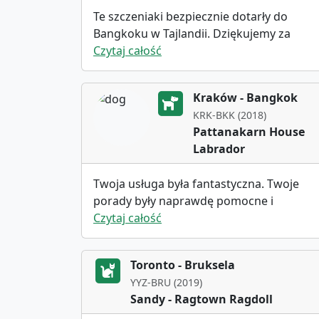
naprawdę troszczy się o zwierzęta.
Te szczeniaki bezpiecznie dotarły do ​​
DZIĘKUJĘ Marcin!!!!
Bangkoku w Tajlandii. Dziękujemy za
dobrą opiekę nad nimi.
Czytaj całość
Kraków - Bangkok
KRK-BKK (2018)
Pattanakarn House
Labrador
Twoja usługa była fantastyczna. Twoje
porady były naprawdę pomocne i
pomogły mi dowiedzieć się więcej o tym
Czytaj całość
procesie. Sposób, w jaki zaopiekowałeś si
psem, był również naprawdę miły.
Toronto - Bruksela
Wszystko dotarło bezpiecznie, a obsługa
YYZ-BRU (2019)
klienta była naprawdę dobra.
Sandy - Ragtown Ragdoll
Zdecydowanie poleciłbym Cię komuś, kto