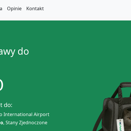
a
Opinie
Kontakt
zawy do
O
t do:
 International Airport
do
, Stany Zjednoczone