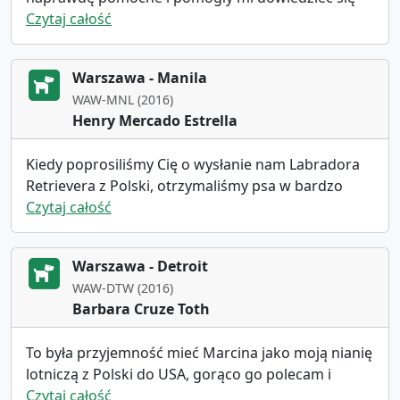
więcej o tym procesie. Sposób, w jaki
Czytaj całość
zaopiekowałeś się psem, był również naprawdę
miły. Wszystko dotarło bezpiecznie, a obsługa
Warszawa - Manila
klienta była naprawdę dobra. Zdecydowanie
WAW-MNL (2016)
poleciłbym Cię komuś, kto szuka transportu dla
Henry Mercado Estrella
zwierząt.
Kiedy poprosiliśmy Cię o wysłanie nam Labradora
Retrievera z Polski, otrzymaliśmy psa w bardzo
dobrym stanie i w dobrej kondycji, byliśmy tak
Czytaj całość
szczęśliwi i usatysfakcjonowani usługami, które
nam wyświadczyłeś, że mamy nadzieję na
Warszawa - Detroit
współpracę w niedalekiej przyszłości i nie możemy
WAW-DTW (2016)
się doczekać, aby robić z Tobą interesy. Dziękuję Ci
Barbara Cruze Toth
bardzo i życzę powodzenia, mój przyjacielu
To była przyjemność mieć Marcina jako moją nianię
lotniczą z Polski do USA, gorąco go polecam i
skorzystam z jego usług ponownie.
Czytaj całość