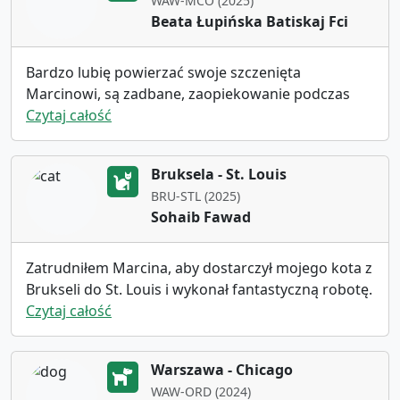
WAW-MCO (2025)
Beata Łupińska Batiskaj Fci
Bardzo lubię powierzać swoje szczenięta
Marcinowi, są zadbane, zaopiekowanie podczas
podróży. Praktycznie wozi je po całym świecie,
Czytaj całość
zawsze jestem zadowolona z podróży. Polecem
zawsze i wszędzie 👍
Bruksela - St. Louis
BRU-STL (2025)
Sohaib Fawad
Zatrudniłem Marcina, aby dostarczył mojego kota z
Brukseli do St. Louis i wykonał fantastyczną robotę.
Zawsze był komunikatywny, wysyłał regularne
Czytaj całość
aktualizacje i zdjęcia mojego kota. Marcin sprawił,
że cały proces przebiegł gładko, od wyjaśnienia
Warszawa - Chicago
kroków po znalezienie najtańszego lotu. Gorąco go
WAW-ORD (2024)
polecam — jest godny zaufania, profesjonalny i