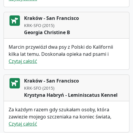
Kraków - San Francisco
KRK-SFO (2015)
Georgia Christine B
Marcin przywiózł dwa psy z Polski do Kalifornii
kilka lat temu. Doskonała opieka nad psami i
WYJĄTKOWA komunikacja ze mną odnośnie czasu i
Czytaj całość
odbioru. Jeśli ktoś był na międzynarodowym
lotnisku w San Francisco, może zrozumieć, jaki to
Kraków - San Francisco
może być ból głowy. Ale nasze przekazanie było
KRK-SFO (2015)
łatwe i niezwykle profesjonalne. I jest bardzo miłym
Krystyna Habryń - Leminiscatus Kennel
facetem! BARDZO polecam korzystanie z jego usług
transportowych!!!
Za każdym razem gdy szukałam osoby, która
zawiezie mojego szczeniaka na koniec świata,
okazywało się, że nikt nie spełnia moich
Czytaj całość
wygórowanych oczekiwań i za każdym razem