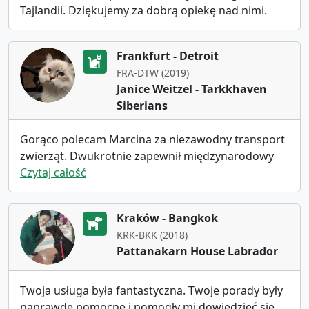
Tajlandii. Dziękujemy za dobrą opiekę nad nimi.
Frankfurt - Detroit
FRA-DTW (2019)
Janice Weitzel - Tarkkhaven
Siberians
Gorąco polecam Marcina za niezawodny transport
zwierząt. Dwukrotnie zapewnił międzynarodowy
transport dla mojej kociarni. Jego usługa jest
Czytaj całość
bardzo przyjazna i profesjonalna.
Kraków - Bangkok
KRK-BKK (2018)
Pattanakarn House Labrador
Twoja usługa była fantastyczna. Twoje porady były
naprawdę pomocne i pomogły mi dowiedzieć się