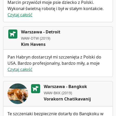
Marcin przywiózł moje psie dziecko z Polski.
Wykonał świetną robotę i był w stałym kontakcie.
Byłam bardzo zadowolona i na pewno skorzystam
Czytaj całość
z jego usług ponownie.
Warszawa - Detroit
WAW-DTW (2019)
Kim Havens
Pan Habryn dostarczył mi szczenięta z Polski do
USA. Bardzo profesjonalny, bardzo miły, a moje
szczenięta były w doskonałym stanie. Nie
Czytaj całość
wahałabym się skorzystać z jego usług ponownie.
Dziękuję panu!
Warszawa - Bangkok
WAW-BKK (2019)
Vorakorn Chatikavanij
Te szczeniaki bezpiecznie dotarły do ​​Bangkoku w