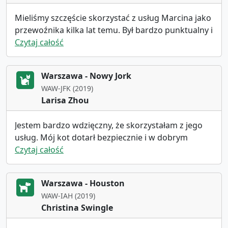
Mieliśmy szczęście skorzystać z usług Marcina jako
przewoźnika kilka lat temu. Był bardzo punktualny i
traktował to, co robił, bardzo poważnie.
Czytaj całość
Zdecydowanie czulibyśmy się dobrze, gdybym
skorzystała z jego usług ponownie.
Warszawa - Nowy Jork
WAW-JFK (2019)
Larisa Zhou
Jestem bardzo wdzięczny, że skorzystałam z jego
usług. Mój kot dotarł bezpiecznie i w dobrym
stanie! Gorąco polecam!a
Czytaj całość
Warszawa - Houston
WAW-IAH (2019)
Christina Swingle