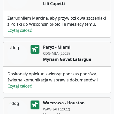
Lili Capetti
naprawdę troszczy się o zwierzęta. DZIĘKUJĘ
Marcin!!!!
Zatrudniłem Marcina, aby przywiózł dwa szczeniaki
z Polski do Wisconsin około 18 miesięcy temu.
Powodem, dla którego go wybrałam, była jego
Czytaj całość
szybka komunikacja i kompleksowe informacje,
które dostarczył, w tym najlepsze ceny i dostępne
Paryż - Miami
daty. Pozwoliło mi to podjąć szybką decyzję. Przez
CDG-MIA (2023)
cały proces Marcin utrzymywał doskonałą
Myriam Gavet Lafargue
komunikację, informując mnie o wszystkim, od
odebrania szczeniaków od hodowcy po jego
przybycie do Chicago. Kiedy spotkaliśmy się na
Doskonały opiekun zwierząt podczas podróży,
lotnisku, szczeniaki były spokojne i szczęśliwe,
świetna komunikacja w sprawie dokumentów i
merdając ogonami. Jestem bardzo zadowolony z
harmonogramu. Wszystko było w porządku ze
Czytaj całość
usług, które świadczył i gorąco go polecam. Nie
szczeniakiem z Marcinem. Dziękuję
mogę się doczekać ponownej współpracy z nim w
Warszawa - Houston
przyszłości.
WAW-IAH (2022)