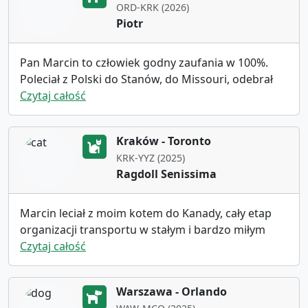
ORD-KRK (2026)
Piotr
Pan Marcin to człowiek godny zaufania w 100%.
Poleciał z Polski do Stanów, do Missouri, odebrał
osobiście moją suczkę, wrócili do Chicago i
Czytaj całość
przelecieli razem do Krakowa. Szybko, sprawnie i
bez komplikacji. To człowiek, który wie co robi i zna
Kraków - Toronto
wszystkie szczegóły prawne przewozu, które
KRK-YYZ (2025)
pozwalają na bycie spokojnym. Polecam naprawdę
Ragdoll Senissima
i nie ma w mojej opinii nic sztucznego ani
wymyślonego.
Marcin leciał z moim kotem do Kanady, cały etap
organizacji transportu w stałym i bardzo miłym
kontakcie. Jestem zadowolona i jak będzie
Czytaj całość
następna okazja to skorzystam.
Warszawa - Orlando